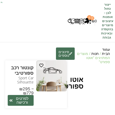
ייצור
כחול
לבן
–
אומנות
0
0
האהובים
0
₪
אזור
עיצובים
עלי
אישי
מיוצרים
בהקפדה
לקוחות משתפים
כל העיצובים
ובאיכות
גבוהה
עמוד
סינונים
הבית
/
חנות
/ מוצרים
נוספים
המתויגים “אוטו
ספורט”
קונטור רכב
ספורטיבי
אוטו
Sport Car
Silhouette
ספורט
₪
295
–
₪
779
לפרטים
ורכישה