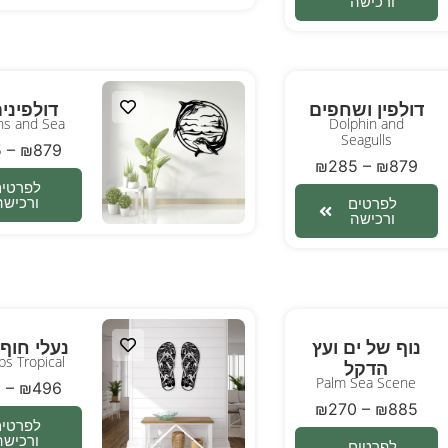
ורכישה
דולפין ושחפים
דולפינים
ns and Sea
Dolphin and
Seagulls
5
–
₪
879
₪
285
–
₪
879
לפרטים
ורכישה
לפרטים
ורכישה
נוף של ים ועץ
נעלי חוף 
ops Tropical
הדקל
Palm Sea Scene
2
–
₪
496
₪
270
–
₪
885
לפרטים
ורכישה
לפרטים