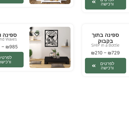
ורכישה
ספינה בתוך
ספינה ו
and Waves
בקבוק
SHIP in a Bottle
5
–
₪
985
₪
210
–
₪
729
לפרטים
ורכישה
לפרטים
ורכישה