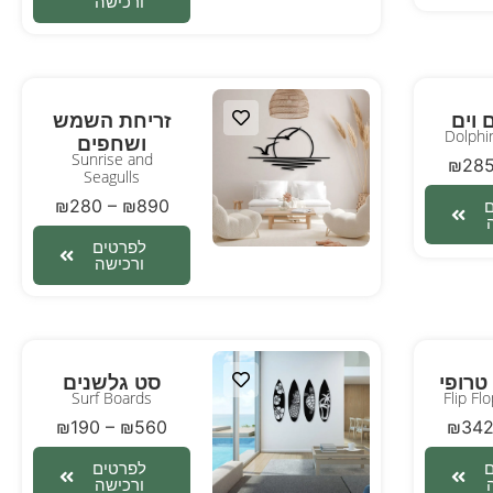
ורכישה
 וים
זריחת השמש
Dolphi
ושחפים
Sunrise and
₪
28
Seagulls
₪
280
–
₪
890
לפרטים
ורכישה
טרופי
סט גלשנים
Surf Boards
Flip Fl
₪
190
–
₪
560
₪
34
לפרטים
ורכישה