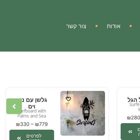
אודות
צור קשר
 הגל
גלשן עם נוף
Surfe
וים
Surfboard with
Palms and Sea
₪
28
₪
330
–
₪
779
לפרטים