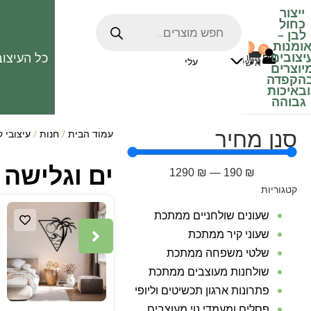
ייצור
כחול
לבן
–
ומנות
0
0
האהובים
יצובים
כל העיצוב
0
₪
אזור
עלי
אישי
יוצרים
הקפדה
ובאיכות
גבוהה
סנן מחיר
עמוד הבית
/
חנות
/
עיצובי 
ים וגלישה
1290
₪
—
190
₪
קטגוריות
שעונים שולחניים ממתכת
שעוני קיר ממתכת
שלטי משפחה ממתכת
שולחנות מעוצבים ממתכת
פתרונות ארגון תכשיטים וליופי
פסלים ומעמדי נוי מעוצבים