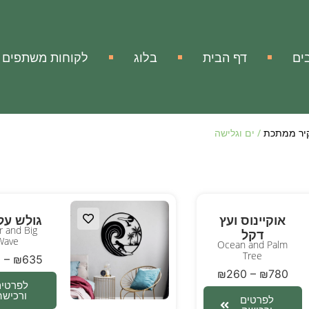
ים
דף הבית
בלוג
לקוחות משתפים
קיר ממתכת
/ ים וגלישה
אוקיינוס ועץ
גולש על
r and Big
דקל
Wave
Ocean and Palm
Tree
0
–
₪
635
₪
260
–
₪
780
לפרטים
ורכישה
לפרטים