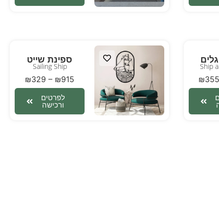
גלים
ספינת שייט
Sailing Ship
Ship 
₪
329
–
₪
915
₪
35
לפרטים
ורכישה